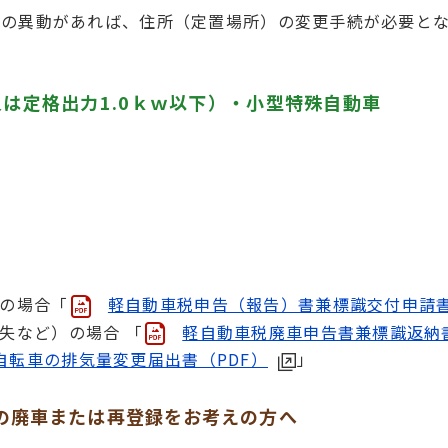
車の異動があれば、住所（定置場所）の変更手続が必要と
下又は定格出力1.0ｋｗ以下）・小型特殊自動車
の場合「
軽自動車税申告（報告）書兼標識交付申請書
失など）の場合 「
軽自動車税廃車申告書兼標識返納書
自転車の排気量変更届出書（PDF）
」
の廃車または再登録をお考えの方へ