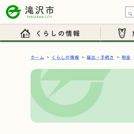
本文へスキップ
くらしの情報
ホーム
くらしの情報
届出・手続き
税金