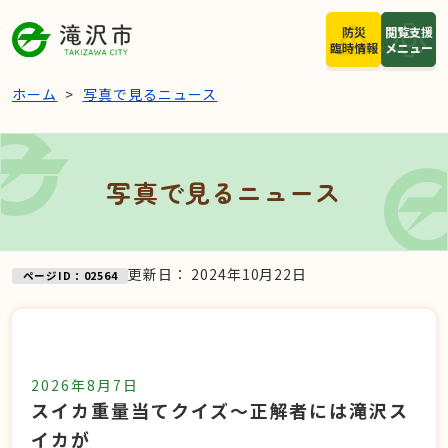
本文へスキップ
防災
閲覧支援
臨時情報
メニュー
ホーム
写真で見るニュース
写真で見るニュース
更新日：
2024年10月22日
ページID：02564
2026年8月7日
スイカ重量当てクイズ～正解者には滝沢ス
イカが