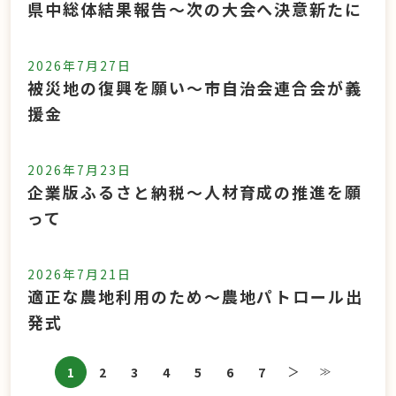
県中総体結果報告～次の大会へ決意新たに
2026年7月27日
被災地の復興を願い～市自治会連合会が義
援金
2026年7月23日
企業版ふるさと納税～人材育成の推進を願
って
2026年7月21日
適正な農地利用のため～農地パトロール出
発式
1
2
3
4
5
6
7
次のページ
最後のペー