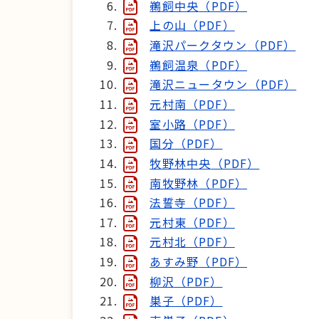
鵜飼中央
（PDF）
上の山
（PDF）
滝沢パークタウン
（PDF）
鵜飼温泉
（PDF）
滝沢ニュータウン
（PDF）
元村南
（PDF）
室小路
（PDF）
国分
（PDF）
牧野林中央
（PDF）
南牧野林
（PDF）
法誓寺
（PDF）
元村東
（PDF）
元村北
（PDF）
あすみ野
（PDF）
柳沢
（PDF）
巣子
（PDF）