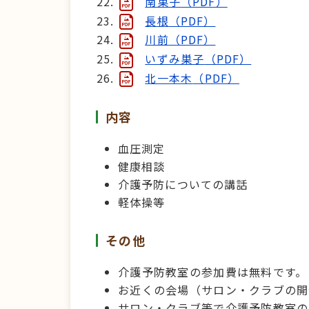
南巣子
（PDF）
長根
（PDF）
川前
（PDF）
いずみ巣子
（PDF）
北一本木
（PDF）
内容
血圧測定
健康相談
介護予防についての講話
軽体操等
その他
介護予防教室の参加費は無料です。
お近くの会場（サロン・クラブの開
サロン・クラブ等で介護予防教室の