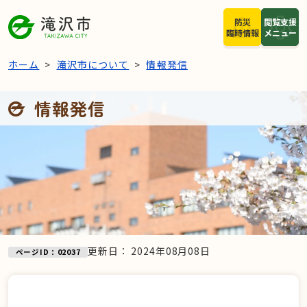
本文へスキップ
防災
閲覧支援
臨時情報
メニュー
ホーム
滝沢市について
情報発信
情報発信
更新日：
2024年08月08日
ページID：02037