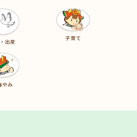
子育て
・出産
悔やみ