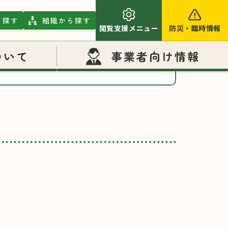
ら探す
組織から探す
閲覧支援メニュー
防災
・
臨時情報
和9年度採用）のお知らせ
ついて
事業者向け情報
商品券交付事業【随時更新】
休日救急当番医
ふるさと納税