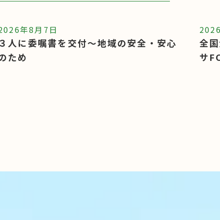
2026年8月7日
202
全国大会出場を報告～レノヴェンスオガ
全国
サFC
敬訪