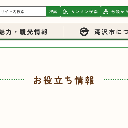
026年08月03日
クマ出没情報について
026年07月22日
検索
カンタン検索
分類か
岩手山に関するお知らせ
026年07月08日
令和8年度滝沢市職員採用試験（令
魅力・観光情報
滝沢市に
026年04月30日
滝沢市地域経済活性化・生活支援
お役立ち情報
申請書ダウンロード
安全・防災
公共交通
施設案内