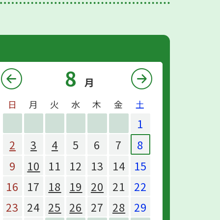
8
月
前月を見る
翌月を
日
月
火
水
木
金
土
1
2
3
4
5
6
7
8
9
10
11
12
13
14
15
16
17
18
19
20
21
22
23
24
25
26
27
28
29