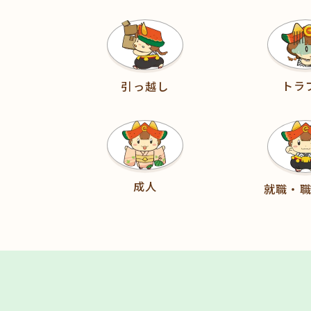
トラ
引っ越し
成人
就職・