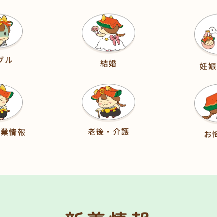
ブル
結婚
妊娠
老後・介護
職業情報
お