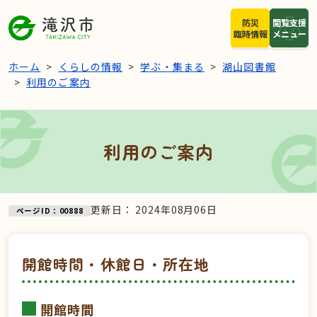
本文へスキップ
防災
閲覧支援
臨時情報
メニュー
ホーム
くらしの情報
学ぶ・集まる
湖山図書館
利用のご案内
利用のご案内
更新日：
2024年08月06日
ページID：00888
開館時間・休館日・所在地
開館時間