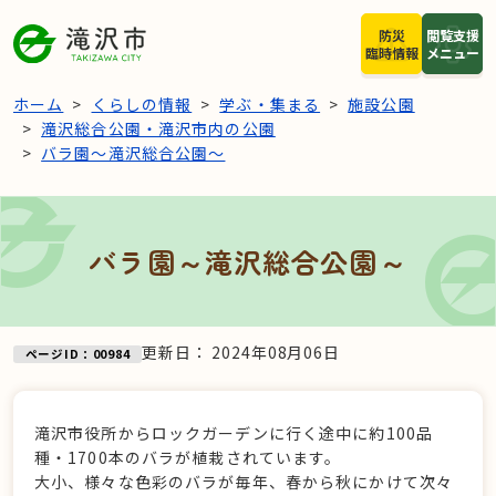
本文へスキップ
防災
閲覧支援
臨時情報
メニュー
ホーム
くらしの情報
学ぶ・集まる
施設公園
滝沢総合公園・滝沢市内の公園
バラ園～滝沢総合公園～
バラ園～滝沢総合公園～
更新日：
2024年08月06日
ページID：00984
滝沢市役所からロックガーデンに行く途中に約100品
種・1700本のバラが植栽されています。
大小、様々な色彩のバラが毎年、春から秋にかけて次々