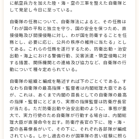
に航空兵力を加えた陸・海・空の三軍を整えた自衛隊と
して発足し今日に至っている。
自衛隊の任務について、自衛隊法によると、その任務は
「わが国の平和と独立を守り、国の安全を保つため、直
接侵略及び間接侵略に対し、わが国を防衛することを任
務とし、必要に応じ、公共の秩序の維持に当たる」とし
てある。これらの任務を遂行するため、防衛出動・治安
出動・海上における警備行動、災害派遣・領空侵略に対
する措置、関係機関との連絡及び協力など、自衛隊の行
動について種々定められている。
自衛隊の組織と編成を略述すれば下のごとくである。す
なわち自衛隊の最高指揮・監督者は内閣総理大臣である
が、これは、あくまで内閣の首長としての自衛隊の最高
の指揮・監督にとどまり、実際の指揮監督は防衛庁長官
が当たる。ただ防衛出動や治安出動のように、事態が重
大で、実力行使のため自衛隊が行動する場合は、内閣総
理大臣が直接命令を出す。防衛庁長官の下に、陸・海・
空の各幕僚長がいて、その下に、それぞれ各部隊が編成
されている。しかし過去のわが国軍隊の苦い経験に照ら