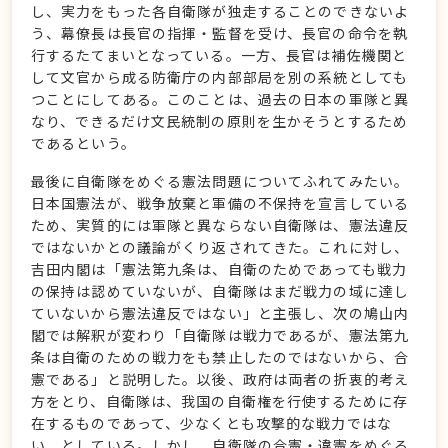
し、実力をもった各自衛隊が独走することのできないよ
う、幕僚長は長官の指揮・監督を受け、長官の命令を執
行するたてまいとなっている。一方、長官は補佐機関と
して文官から成る防衛庁の内部部局を別の系統としても
つことにしてある。このことは、過去の日本の軍隊と異
なり、できるだけ文民統制の原則を生かそうとするため
であるという。
最後に自衛隊をめぐる憲法問題についてふれてみたい。
日本国憲法が、戦争放棄と軍備の不保持を宣言している
ため、実質的には軍隊と異ならない自衛隊は、憲法違反
ではないかとの議論がくり返されてきた。これに対し、
吉田内閣は「憲法第九条は、自衛のためであっても戦力
の保持は認めていないが、自衛隊はまだ戦力の域に達し
ていないから憲法違反ではない」と主張し、次の鳩山内
閣では解釈が変わり「自衛隊は戦力であるが、憲法第九
条は自衛のための戦力をも禁止したのではないから、合
憲である」と説明した。以後、政府は両者の折衷的考え
方をとり、自衛隊は、我国の自衛権を行使するために存
在するものであって、少なくとも攻撃的な戦力ではな
い、としている。しかし、自衛隊の合憲・違憲をめぐる