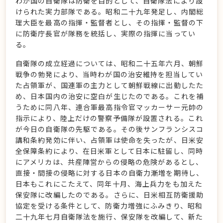
わが国の自衛隊は防衛を目的として、自衛隊法により設
けられた実力部隊である。昭和二十九年発足し、内閣総
理大臣を最高の指揮・監督者とし、その指揮・監督の下
に防衛庁長官が隊務を統括し、実際の指揮に当ってい
る。
自衛隊の成立経過については、昭和二十五年六月、朝鮮
戦争の勃発により、当時わが国の治安維持を担当してい
た占領軍が、国連軍の主力として朝鮮戦線に出動したた
め、日本国内の治安に空白が生じたのである。これを補
うために同八年、連合軍最高指令官マッカーサー元帥の
指示により、陸上だけの警察予備隊が設置される。これ
が今日の自衛隊の先駆である。その後サンフランシスコ
講和条約発効に伴い、占領軍は使命を失ったが、日米安
全保障条約により、在日米軍として日本に駐留し、同時
にアメリカは、共産陣営からの侵略の危険があるとし、
直接・間接の侵略に対する日本の自衛力漸増を期待し、
日本もこれにこたえて、同年十月、海上兵力をも加えた
保安隊に改編したのである。さらに、日米相互防衛援助
協定を受ける条件として、防衛力増強にふみきり、昭和
二十九年七月自衛隊法を施行、保安隊を改編して、新た