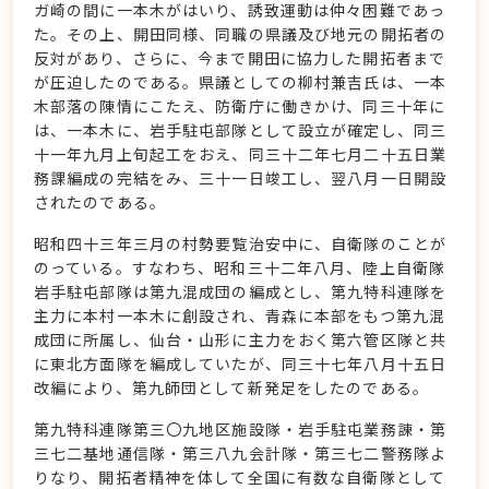
ガ崎の間に一本木がはいり、誘致運動は仲々困難であっ
た。その上、開田同様、同職の県議及び地元の開拓者の
反対があり、さらに、今まで開田に協力した開拓者まで
が圧迫したのである。県議としての柳村兼吉氏は、一本
木部落の陳情にこたえ、防衛庁に働きかけ、同三十年に
は、一本木に、岩手駐屯部隊として設立が確定し、同三
十一年九月上旬起工をおえ、同三十二年七月二十五日業
務課編成の完結をみ、三十一日竣工し、翌八月一日開設
されたのである。
昭和四十三年三月の村勢要覧治安中に、自衛隊のことが
のっている。すなわち、昭和三十二年八月、陸上自衛隊
岩手駐屯部隊は第九混成団の編成とし、第九特科連隊を
主力に本村一本木に創設され、青森に本部をもつ第九混
成団に所属し、仙台・山形に主力をおく第六管区隊と共
に東北方面隊を編成していたが、同三十七年八月十五日
改編により、第九師団として新発足をしたのである。
第九特科連隊第三〇九地区施設隊・岩手駐屯業務諌・第
三七二基地通信隊・第三八九会計隊・第三七二警務隊よ
りなり、開拓者精神を体して全国に有数な自衛隊として