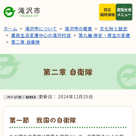
本文へスキップ
防災
閲覧支援
臨時情報
メニュー
ホーム
滝沢市について
滝沢市の概要
文化財と歴史
農民生活変遷中心の滝沢村誌
第九編 保安・厚生の変遷
第二章 自衛隊
第二章 自衛隊
更新日：
2024年11月25日
ページID：02853
第一節 我国の自衛隊