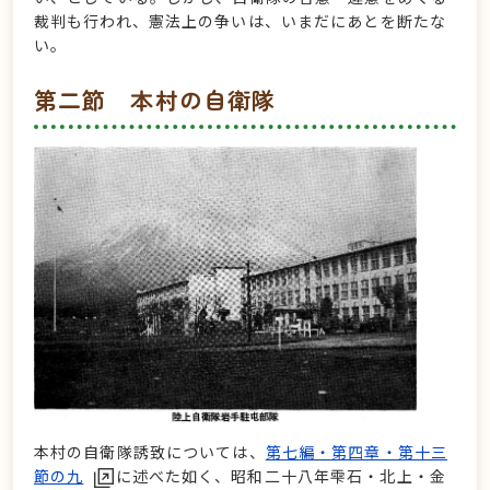
裁判も行われ、憲法上の争いは、いまだにあとを断たな
い。
第二節 本村の自衛隊
本村の自衛隊誘致については、
第七編・第四章・第十三
節の九
に述べた如く、昭和二十八年雫石・北上・金