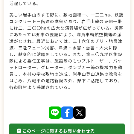
活躍している。
美しい岩手山のすそ野に、敷地面積一、一三二ha、鉄筋
コンクリート三階建の隊舎があり、岩手山麓の東側一帯
には二、三〇〇haの広大な演習場が広がっている。災害
にあたっては知事の要請により、隊員車輌航空機等の派
遣がなされ、最近においては、三十六年のチリ・地震津
波、三陸フェーン災害、津波・水害・雪害・大火に際
し、献身的に活躍をしている。また、第三〇九地区施設
隊による委任工事は、施設隊のもつブルトーザー、バケ
ットローター、グレーダー、ダンプカー等の機械力を動
員し、本村の学校敷地の造成、岩手山登山道路の改修を
はじめ、八幡平の道路新設の外、県下に活躍しており、
各市町村より感謝されている。
このページに関するお問い合わせ先