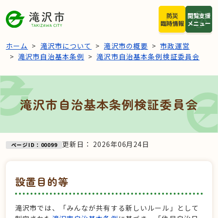
本文へスキップ
防災
閲覧支援
臨時情報
メニュー
ホーム
滝沢市について
滝沢市の概要
市政運営
滝沢市自治基本条例
滝沢市自治基本条例検証委員会
滝沢市自治基本条例検証委員会
更新日：
2026年06月24日
ページID：00099
設置目的等
滝沢市では、「みんなが共有する新しいルール」として