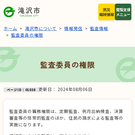
本文へスキップ
防災
閲覧支援
臨時情報
メニュー
ホーム
滝沢市について
情報発信
監査情報
監査委員の権限
監査委員の権限
更新日：
2024年08月06日
ページID：01038
監査委員の職務権限は、定期監査、例月出納検査、決算
審査等の恒常的監査のほか、住民の請求による監査等の
実施になります。