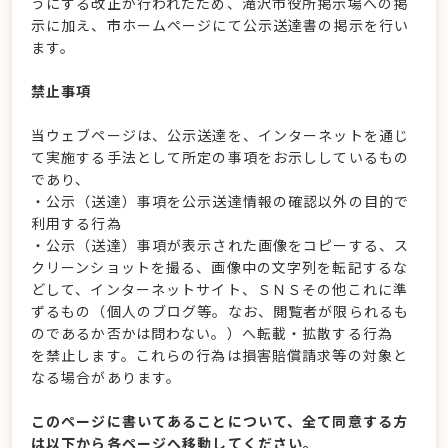
うにする改正が行われたため、滝沢市役所掲示場への掲
示に加え、市ホームページにて公示送達書の掲示を行い
ます。
禁止事項
当ウェブページは、公示送達を、インターネットを通じ
て実施する手法として所定の事項をお示ししているもの
であり、
・公示（送達）事項を公示送達情報の確認以外の目的で
利用する行為
・公示（送達）事項が表示された画像をコピーする、ス
クリーンショットを撮る、画像中の文字列を転記するな
どして、インターネットサイト、ＳＮＳその他これに準
ずるもの（個人のブログ等。なお、閲覧者が限られるも
のであるか否かは問わない。）へ転載・拡散する行為
を禁止します。これらの行為は損害賠償請求等の対象と
なる場合があります。
このページに書いてあることについて、全て同意する方
は以下から各ページへ移動してください。