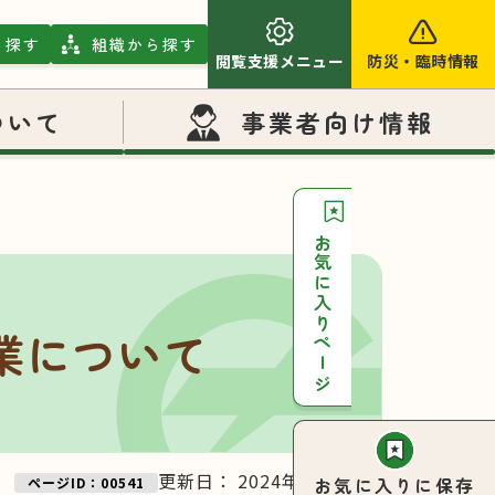
ら探す
組織から探す
閲覧支援メニュー
防災
・
臨時情報
ついて
事業者向け情報
お気に入りページ
業について
更新日：
2024年08月06日
お気に入りに保存
ページID：00541