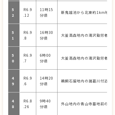
5
R6.9
11時15
新鬼越池から北東約1km地点
2
.12
分頃
5
R6.9
16時30
大釜高森地内の滝沢勤労者体育
1
.8
分頃
5
R6.9
6時00
大釜高森地内の滝沢勤労者体育
0
.7
分頃
4
R6.9
14時20
鵜飼石留地内の諸葛川付近で
9
.6
分頃
4
R6.8
9時40
外山地内の青山寺墓地前の市
8
.26
分頃