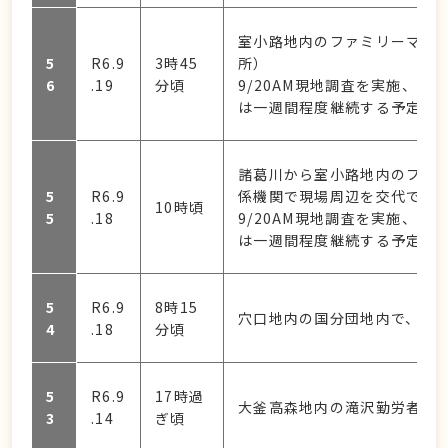
室小路地内のファミリーマート
5
R6.9
3時45
所）
6
.19
分頃
9/20AM現地調査を実施、
は一週間程度継続する予定。
諸葛川から室小路地内のファ
5
R6.9
係機関で現場周辺を交代で見
10時頃
5
.18
9/20AM現地調査を実施、
は一週間程度継続する予定。
5
R6.9
8時15
穴口地内の国分団地内で、小
4
.18
分頃
5
R6.9
17時過
大釜高森地内の滝沢勤労者体育
3
.14
ぎ頃