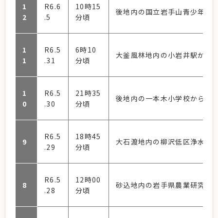
1
R6.6
10時15
後地内の国立岩手山青少年交
2
.5
分頃
1
R6.5
6時10
大釜風林地内の小岩井駅から西
1
.31
分頃
1
R6.5
21時35
後地内の一本木小学校から西側
0
.30
分頃
R6.5
18時45
9
大石渡地内の柳沢低区浄水場か
.29
分頃
R6.5
12時00
8
砂込地内の岩手県農業研究セ
.28
分頃