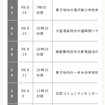
4
R6.8
7時05
巣子地内の滝沢東小学校南側
2
.16
分頃
4
R6.8
20時10
大釜高森地内の盛岡西リサー
1
.15
分頃
4
R6.8
16時10
姥屋敷地区内の新鬼越池の南
0
.14
分頃
3
R6.8
16時10
巣子地内の一本木中学校校庭
9
.11
分頃
3
R6.8
11時20
北部コミュニティセンター西
8
.9
分頃