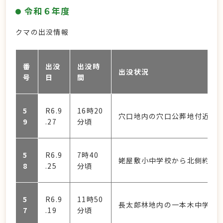
令和６年度
クマの出没情報
番
出没
出没時
出没状況
号
日
間
5
R6.9
16時20
穴口地内の穴口公葬地付近東
9
.27
分頃
5
R6.9
7時40
姥屋敷小中学校から北側約2k
8
.25
分頃
5
R6.9
11時50
長太郎林地内の一本木中学校
7
.19
分頃