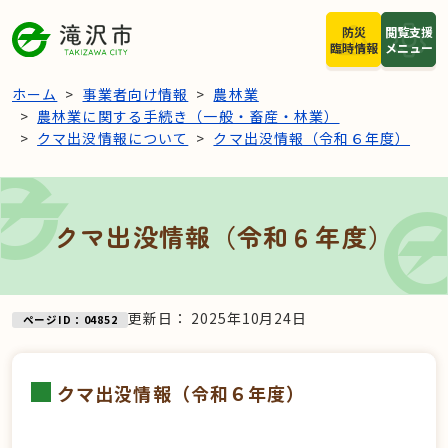
本文へスキップ
防災
閲覧支援
臨時情報
メニュー
ホーム
事業者向け情報
農林業
農林業に関する手続き（一般・畜産・林業）
クマ出没情報について
クマ出没情報（令和６年度）
クマ出没情報（令和６年度）
更新日：
2025年10月24日
ページID：04852
クマ出没情報（令和６年度）