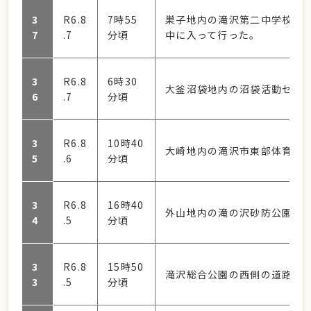
3
R6.8
7時55
巣子地内の滝沢第二中学校南の
7
.7
分頃
中に入って行った。
3
R6.8
6時30
大釜沼袋地内の沼袋活動セン
6
.7
分頃
3
R6.8
10時40
大崎地内の滝沢市東部体育館か
5
.6
分頃
3
R6.8
16時40
外山地内の滝の沢砂防公園内
4
.5
分頃
3
R6.8
15時50
滝沢総合公園の西側の道路上
3
.5
分頃