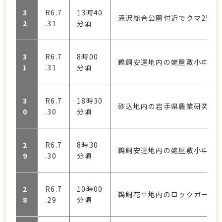
3
R6.7
13時40
滝沢総合公園付近でクマ2頭が
2
.31
分頃
3
R6.7
8時00
鵜飼安達地内の姥屋敷小中学校
1
.31
分頃
3
R6.7
18時30
砂込地内の岩手県農業研究セ
0
.30
分頃
2
R6.7
8時30
鵜飼安達地内の姥屋敷小中学校
9
.30
分頃
2
R6.7
10時00
鵜飼花平地内のロックガーデ
8
.29
分頃