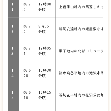
1
R6.7
17時00
上岩手山地内の馬返しキャン
7
.2
分頃
1
R6.7
8時05
鵜飼安達地内の姥屋敷小中学
6
.2
分頃
1
R6.7
19時05
巣子地内の北部コミュニティ
5
.1
分頃
1
R6.6
10時30
篠木鳥谷平地内の滝沢市篠木
4
.28
分頃
1
R6.6
16時15
鵜飼花平地内の花沼公民館西側
3
.18
分頃