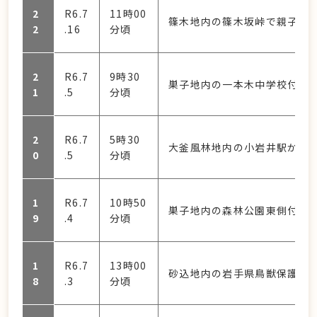
2
R6.7
11時00
篠木地内の篠木坂峠で親子グ
2
.16
分頃
2
R6.7
9時30
巣子地内の一本木中学校付近
1
.5
分頃
2
R6.7
5時30
大釜風林地内の小岩井駅から
0
.5
分頃
1
R6.7
10時50
巣子地内の森林公園東側付近
9
.4
分頃
1
R6.7
13時00
砂込地内の岩手県鳥獣保護セ
8
.3
分頃