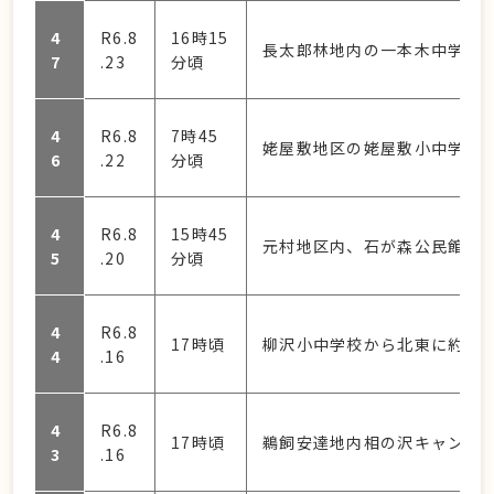
4
R6.8
16時15
長太郎林地内の一本木中学校
7
.23
分頃
4
R6.8
7時45
姥屋敷地区の姥屋敷小中学校か
6
.22
分頃
4
R6.8
15時45
元村地区内、石が森公民館南
5
.20
分頃
4
R6.8
17時頃
柳沢小中学校から北東に約60
4
.16
4
R6.8
17時頃
鵜飼安達地内相の沢キャンプ場
3
.16