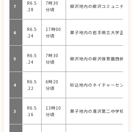
R6.5
7時30
7
柳沢地内の柳沢コミュニティセ
.28
分頃
R6.5
17時00
6
巣子地内の岩手県立大学正門
.24
分頃
R6.5
7時30
5
柳沢地内の柳沢保育園西側の
.24
分頃
R6.5
6時20
4
砂込地内のネイチャーセンタ
.22
分頃
R6.5
13時10
3
巣子地内の滝沢第二中学校南
.16
分頃