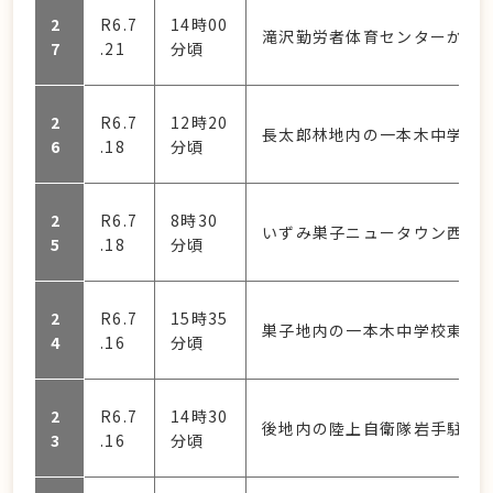
2
R6.7
14時00
滝沢勤労者体育センターから
7
.21
分頃
2
R6.7
12時20
長太郎林地内の一本木中学校
6
.18
分頃
2
R6.7
8時30
いずみ巣子ニュータウン西側約
5
.18
分頃
2
R6.7
15時35
巣子地内の一本木中学校東側約
4
.16
分頃
2
R6.7
14時30
後地内の陸上自衛隊岩手駐屯地
3
.16
分頃