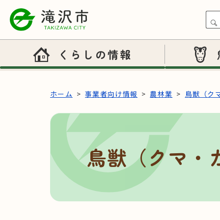
本文へスキップ
くらしの情報
ホーム
事業者向け情報
農林業
鳥獣（ク
鳥獣（クマ・