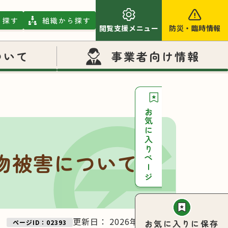
ら探す
組織から探す
閲覧支援メニュー
防災
・
臨時情報
ついて
事業者向け情報
お気に入りページ
物被害について
更新日：
2026年02月18日
お気に入りに保存
ページID：02393