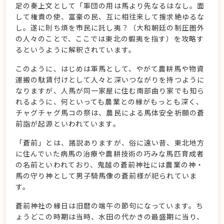
足の奏上文として「軍団の用は馬より先なるはなし。面
して権貴の使、富豪の民、互に相往来して搜求絶ゆるな
し。遂に則ち煩を市民に託し夷？（大和朝廷の制圧圏外
の人々のことで、ここでは東北の蝦夷を指す）を攻略す
るというように解釈されています。
このように、はじめは軍馬として、やがて農耕馬や物資
運搬の駄賃付けとして人々と深いつながりを持つように
なりますが、人馬が同一家屋に住む南部曲り家でも知ら
れるように、何といっても農業との縁がもっとも深く、
チャグチャグ馬コの祭は、農民による馬体安全祈願の蒼
前詣が起源といわれています。
「蒼前」とは、諸説ありますが、俗に遠い昔、東北地方
に住んでいた病馬の治療や農耕技術の巧みな馬匹育成者
の名前といわれており、鬼越の蒼前神社には農業の神・
馬の守り神として男子騎馬像の蒼前様が祀られていま
す。
蒼前神社の縁日は旧暦の端午の節句になっています。ち
ょうどこの時期は当時、水田の代かきの最盛期に当り、