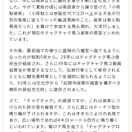
なり、中には馬具などに趣向を凝らす飼い主も出てきま
した。やがて寛政の頃には南部家から譲り受けた「小荷
駄装束」（小荷駄とは参勤交代で江戸へ上がる大名が行
列の後尾に従えていった輸送馬隊のこと。装束は軍人駄
馬具だった）を着けて参加する馬も現れ、大流行しまし
た。これが現在のチャグチャグ馬コ装束の原型といわれ
ています。
その後、蒼前詣での帰りに盛岡の八幡宮へ詣でるように
なったのが昭和5年から。26年にはチャグチャグ馬コ保
存会が結成され、さらに39年にはチャグチャグ馬コ振興
協賛会が発足するなどして、伝統行事として保存される
とともに観光業時事として全国的に知られるようにな
り、53年には文化庁から「記録作成等の措置を構ずべき
無形の民俗文化財」に選択されました。
さて、「チャグチャグ」の語源ですが、これは装束につ
けられた鈴の音の擬音です。さらに首にはドーナツ型の
鳴り輪が下げられますが、これはオオカミよけの名残で
あり、広い場所であれば4キロメートル四方に鳴り響く
といわれています。駆けで馬を追うと「チャグチャグロ