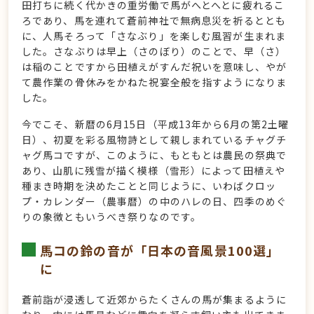
田打ちに続く代かきの重労働で馬がへとへとに疲れるこ
ろであり、馬を連れて蒼前神社で無病息災を祈るととも
に、人馬そろって「さなぶり」を楽しむ風習が生まれま
した。さなぶりは早上（さのぼり）のことで、早（さ）
は稲のことですから田植えがすんだ祝いを意味し、やが
て農作業の骨休みをかねた祝宴全般を指すようになりま
した。
今でこそ、新暦の6月15日（平成13年から6月の第2土曜
日）、初夏を彩る風物詩として親しまれているチャグチ
ャグ馬コですが、このように、もともとは農民の祭典で
あり、山肌に残雪が描く模様（雪形）によって田植えや
種まき時期を決めたことと同じように、いわばクロッ
プ・カレンダー（農事暦）の中のハレの日、四季のめぐ
りの象徴ともいうべき祭りなのです。
馬コの鈴の音が「日本の音風景100選」
に
蒼前詣が浸透して近郊からたくさんの馬が集まるように