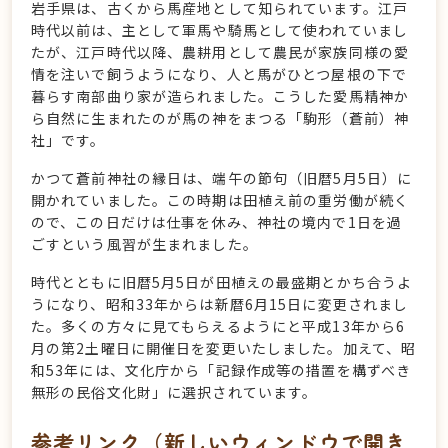
岩手県は、古くから馬産地として知られています。江戸
時代以前は、主として軍馬や騎馬として使われていまし
たが、江戸時代以降、農耕用として農民が家族同様の愛
情を注いで飼うようになり、人と馬がひとつ屋根の下で
暮らす南部曲り家が造られました。こうした愛馬精神か
ら自然に生まれたのが馬の神をまつる「駒形（蒼前）神
社」です。
かつて蒼前神社の縁日は、端午の節句（旧暦5月5日）に
開かれていました。この時期は田植え前の重労働が続く
ので、この日だけは仕事を休み、神社の境内で1日を過
ごすという風習が生まれました。
時代とともに旧暦5月5日が田植えの最盛期とかち合うよ
うになり、昭和33年からは新暦6月15日に変更されまし
た。多くの方々に見てもらえるようにと平成13年から6
月の第2土曜日に開催日を変更いたしました。加えて、昭
和53年には、文化庁から「記録作成等の措置を構ずべき
無形の民俗文化財」に選択されています。
参考リンク（新しいウィンドウで開き