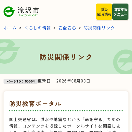
本文へスキップ
防災
閲覧支援
臨時情報
メニュー
ホーム
くらしの情報
安全安心
防災関係リンク
防災関係リンク
更新日：
2026年08月03日
ページID：00004
防災教育ポータル
国土交通省は、洪水や地震などから「命を守る」ための
情報、コンテンツを収録したポータルサイトを開設しま