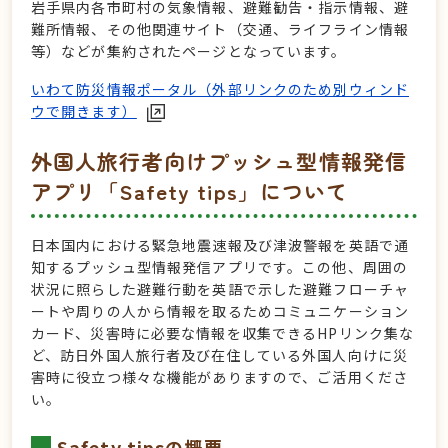
岩手県内各市町村の気象情報、避難勧告・指示情報、避
難所情報、その他関連サイト（交通、ライフライン情報
等）などが集約されたページとなっています。
いわて防災情報ポータル（外部リンクのため別ウィンド
ウで開きます）
外国人旅行者向けプッシュ型情報発信
アプリ「Safety tips」について
日本国内における緊急地震速報及び津波警報を英語で通
知するプッシュ型情報発信アプリです。この他、周囲の
状況に照らした避難行動を英語で示した避難フローチャ
ートや周りの人から情報を取るためコミュニケーション
カード、災害時に必要な情報を収集できるHPリンク集な
ど、訪日外国人旅行者及び在住している外国人向けに災
害時に役立つ様々な機能がありますので、ご活用くださ
い。
Safety tipsの概要