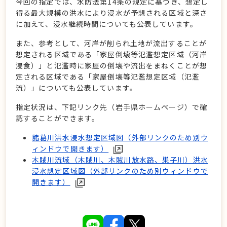
今回の指定では、水防法第14条の規定に基づき、想定し
得る最大規模の洪水により浸水が予想される区域と深さ
に加えて、浸水継続時間についても公表しています。
また、参考として、河岸が削られ土地が流出することが
想定される区域である「家屋倒壊等氾濫想定区域（河岸
浸食）」と氾濫時に家屋の倒壊や流出をまねくことが想
定される区域である「家屋倒壊等氾濫想定区域（氾濫
流）」についても公表しています。
指定状況は、下記リンク先（岩手県ホームページ）で確
認することができます。
諸葛川洪水浸水想定区域図（外部リンクのため別ウ
ィンドウで開きます）
木賊川流域（木賊川、木賊川放水路、巣子川）洪水
浸水想定区域図（外部リンクのため別ウィンドウで
開きます）