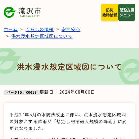
本文へスキップ
防災
閲覧支援
臨時情報
メニュー
ホーム
くらしの情報
安全安心
洪水浸水想定区域図について
洪水浸水想定区域図について
更新日：
2024年08月06日
ページID：00617
平成27年5月の水防法改正に伴い、洪水浸水想定区域図
の対象とする降雨が「想定し得る最大規模の降雨」に変
更となりました。