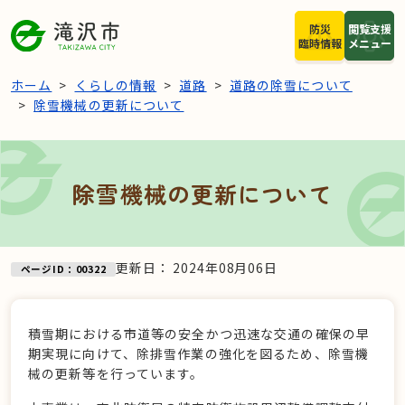
本文へスキップ
防災
閲覧支援
臨時情報
メニュー
ホーム
くらしの情報
道路
道路の除雪について
除雪機械の更新について
除雪機械の更新について
更新日：
2024年08月06日
ページID：00322
積雪期における市道等の安全かつ迅速な交通の確保の早
期実現に向けて、除排雪作業の強化を図るため、除雪機
械の更新等を行っています。