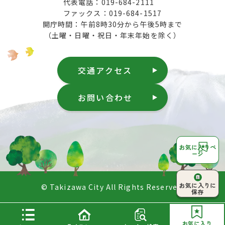
代表電話：019-684-2111
ファックス：019-684-1517
開庁時間：午前8時30分から午後5時まで
（土曜・日曜・祝日・年末年始を除く）
交通アクセス
お問い合わせ
お気に入りペ
ージ
ページ上部へ
お気に入りに
© Takizawa City All Rights Reserved.
戻る
保存
お気に入り