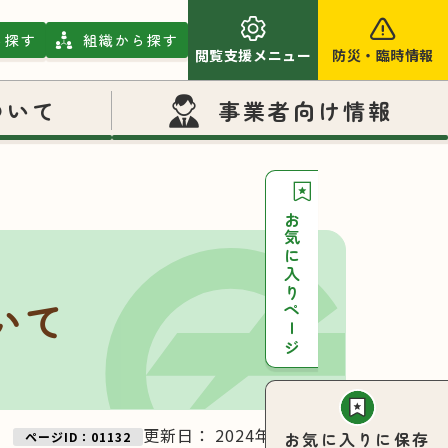
ら探す
組織から探す
閲覧支援メニュー
防災
・
臨時情報
ついて
事業者向け情報
お気に入りページ
いて
更新日：
2024年08月06日
お気に入りに保存
ページID：01132