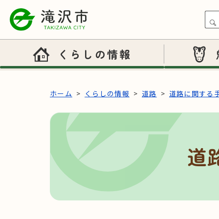
本文へスキップ
くらしの情報
ホーム
くらしの情報
道路
道路に関する
道