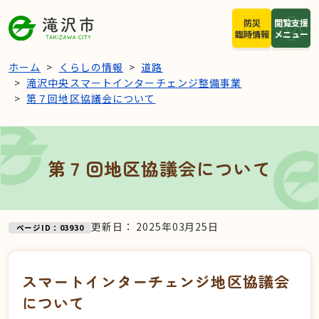
本文へスキップ
防災
閲覧支援
臨時情報
メニュー
ホーム
くらしの情報
道路
滝沢中央スマートインターチェンジ整備事業
第７回地区協議会について
第７回地区協議会について
更新日：
2025年03月25日
ページID：03930
スマートインターチェンジ地区協議会
について