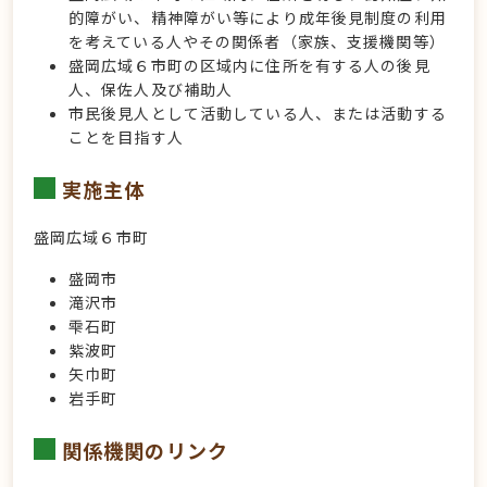
的障がい、精神障がい等により成年後見制度の利用
を考えている人やその関係者（家族、支援機関等）
盛岡広域６市町の区域内に住所を有する人の後見
人、保佐人及び補助人
市民後見人として活動している人、または活動する
ことを目指す人
実施主体
盛岡広域６市町
盛岡市
滝沢市
雫石町
紫波町
矢巾町
岩手町
関係機関のリンク