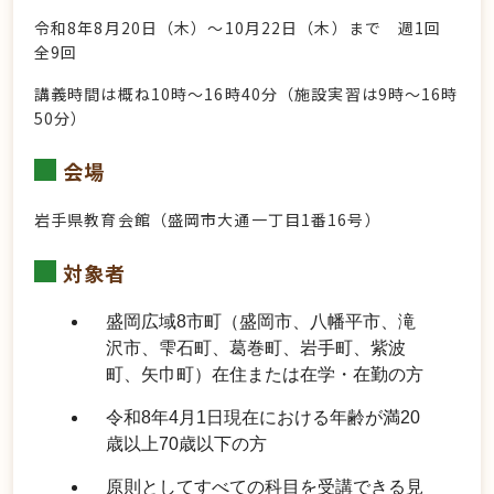
令和8年8月20日（木）～10月22日（木）まで 週1回
全9回
講義時間は概ね10時～16時40分（施設実習は9時～16時
50分）
会場
岩手県教育会館（盛岡市大通一丁目1番16号）
対象者
盛岡広域8市町（盛岡市、八幡平市、滝
沢市、雫石町、葛巻町、岩手町、紫波
町、矢巾町）在住または在学・在勤の方
令和8年4月1日現在における年齢が満20
歳以上70歳以下の方
原則としてすべての科目を受講できる見