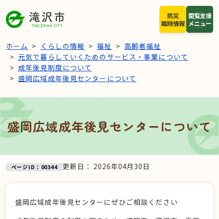
本文へスキップ
防災
閲覧支援
臨時情報
メニュー
ホーム
くらしの情報
福祉
高齢者福祉
元気で暮らしていくためのサービス・事業について
成年後見制度について
盛岡広域成年後見センターについて
盛岡広域成年後見センターについて
更新日：
2026年04月30日
ページID：00344
盛岡広域成年後見センターにぜひご相談ください