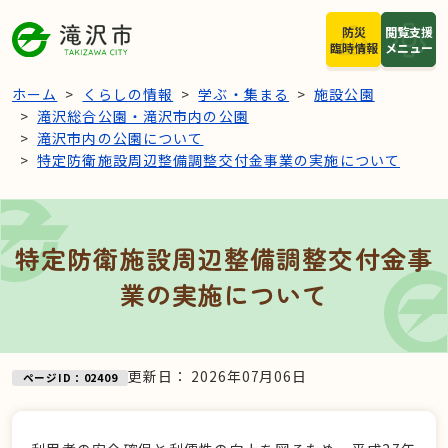
本文へスキップ
防災
閲覧支援
臨時情報
メニュー
ホーム
くらしの情報
学ぶ・集まる
施設公園
滝沢総合公園・滝沢市内の公園
滝沢市内の公園について
特定防衛施設周辺整備調整交付金事業の実施について
特定防衛施設周辺整備調整交付金事
業の実施について
更新日：
2026年07月06日
ページID：02409