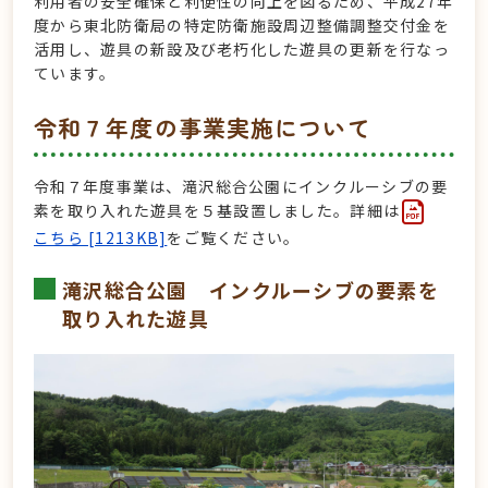
利用者の安全確保と利便性の向上を図るため、平成27年
度から東北防衛局の特定防衛施設周辺整備調整交付金を
活用し、遊具の新設及び老朽化した遊具の更新を行なっ
ています。
令和７年度の事業実施について
令和７年度事業は、
滝沢総合公園にインクルーシブの要
素を取り入れた遊具を５基設置しました。詳細は
こちら [1213KB]
をご覧ください。
滝沢総合公園
インクルーシブの要素を
取り入れた遊具