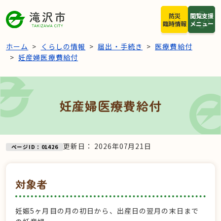
本文へスキップ
防災
閲覧支援
臨時情報
メニュー
ホーム
くらしの情報
届出・手続き
医療費給付
妊産婦医療費給付
妊産婦医療費給付
更新日：
2026年07月21日
ページID：01426
対象者
妊娠5ヶ月目の月の初日から、出産日の翌月の末日まで