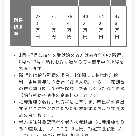
28
32
36
40
44
47
所得
8
6
4
2
0
8
限度
万
万
万
万
万
万
額
円
円
円
円
円
円
1月〜7月に給付を受け始める方は前々年中の所得、
8月〜12月に給付を受け始める方は前年中の所得を
審査します。
所得とは給与所得の場合、1年間に支払われた給
料、手当賞与等の合計（総収入額）から、一定割合
の控除額（給与所得控除額）を差し引いた残りの額
【給与所得控除後の金額】のことです。
扶養親族の数は、地方税法に基づき、市民税を算出
するときに控除された控除対象配偶者および扶養親
族の合計数です。
老人控除対象配偶者や老人扶養親族（扶養親族のう
ち70歳以上）1人につき10万円、特定扶養親族1人
につき15万円が限度額に加算されます。