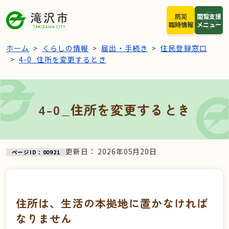
本文へスキップ
防災
閲覧支援
臨時情報
メニュー
ホーム
くらしの情報
届出・手続き
住民登録窓口
4-0_住所を変更するとき
4-0_住所を変更するとき
更新日：
2026年05月20日
ページID：00921
住所は、生活の本拠地に置かなければ
なりません