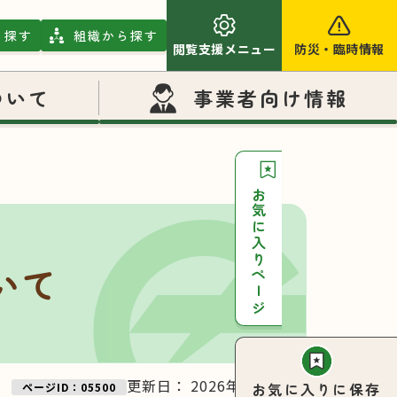
ら探す
組織から探す
閲覧支援メニュー
防災
・
臨時情報
ついて
事業者向け情報
お気に入りページ
いて
更新日：
2026年05月26日
お気に入りに保存
ページID：05500