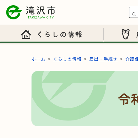
本文へスキップ
くらしの情報
ホーム
くらしの情報
届出・手続き
介護
令