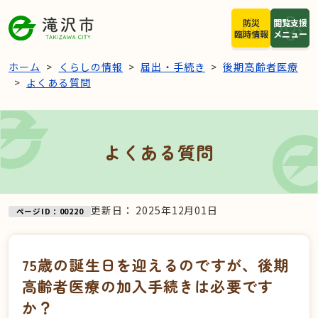
本文へスキップ
防災
閲覧支援
臨時情報
メニュー
ホーム
くらしの情報
届出・手続き
後期高齢者医療
よくある質問
よくある質問
更新日：
2025年12月01日
ページID：00220
75歳の誕生日を迎えるのですが、後期
高齢者医療の加入手続きは必要です
か？