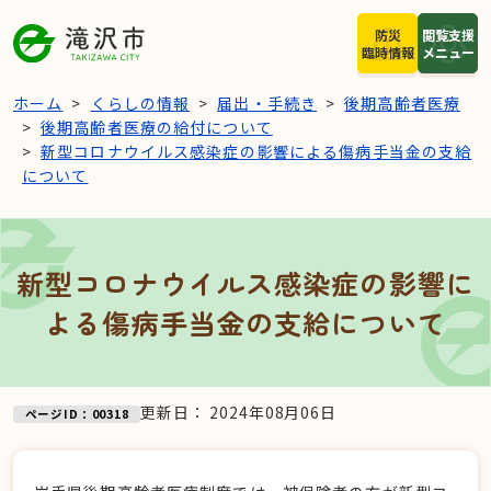
本文へスキップ
防災
閲覧支援
臨時情報
メニュー
ホーム
くらしの情報
届出・手続き
後期高齢者医療
後期高齢者医療の給付について
新型コロナウイルス感染症の影響による傷病手当金の支給
について
新型コロナウイルス感染症の影響に
よる傷病手当金の支給について
更新日：
2024年08月06日
ページID：00318