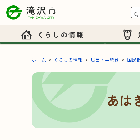
本文へスキップ
くらしの情報
ホーム
くらしの情報
届出・手続き
国民
あは