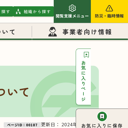
ら探す
組織から探す
閲覧支援メニュー
防災
・
臨時情報
ついて
事業者向け情報
お気に入りページ
ついて
更新日：
2024年08月06日
お気に入りに保存
ページID：00187