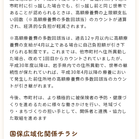
市町村に引っ越した場合でも、引っ越し前と同じ世帯で
あることが認められるときは、高額療養費の上限額支払
い回数（※高額療養費の多数回該当）のカウントが通算
され、経済的な負担が軽減されます。
※高額療養費の多数回該当は、過去12ヶ月以内に高額療
養費の支給が4月以上である場合に自己負担額が引き下
げられる制度です。これまでは、他市町村へ住所異動し
た場合、改めて1回目からカウントされていましたが、
平成30年度以降は、岩手県内での住所異動で、世帯の継
続性が保たれていれば、平成30年4月以降の療養におい
て発生した前住所地の高額療養費の多数回該当のカウン
トが引き継がれます。
今後、市町村は、より積極的に被保険者の予防・健康づ
くりを進めるために様々な働きかけを行い、地域づく
り・まちづくりの担い手として、関係者と連携・協力し
た取組を進めます
国保広域化関係チラシ