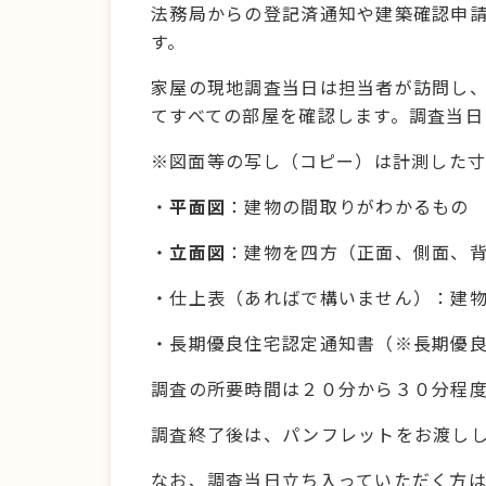
法務局からの登記済通知や建築確認申
す。
家屋の現地調査当日は担当者が訪問し
てすべての部屋を確認します。調査当日
※
図面等の写し（コピー）は
計測した寸
・
平面図
：建物の間取りがわかるもの
・
立面図
：建物を四方（正面、側面、
・仕上表（あればで構いません）：建
・長期優良住宅認定通知書（※長期優
調査の所要時間は２０分から３０分程
調査終了後は、パンフレットをお渡し
なお、調査当日立ち入っていただく方