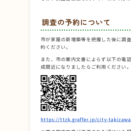
調査の予約について
市が家屋の新増築等を把握した後に調
約ください。
また、市の案内文書によらず以下の電話
成間近になりましたらご利用ください
https://ttzk.graffer.jp/city-takiza