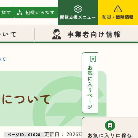
ら探す
組織から探す
閲覧支援メニュー
防災
・
臨時情報
ついて
事業者向け情報
いて
お気に入りページ
査について
更新日：
2026年06月03日
お気に入りに保存
ページID：01028