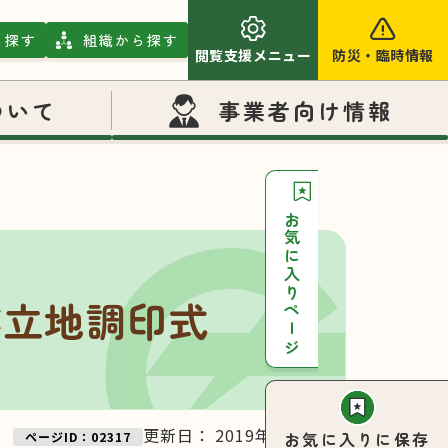
ら探す
組織から探す
閲覧支援メニュー
防災
・
臨時情報
ついて
事業者向け情報
お気に入りページ
業立地調印式
更新日：
2019年02月26日
お気に入りに保存
ページID：02317