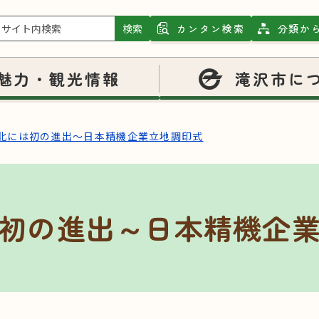
検索
カンタン検索
分類か
魅力・観光情報
滝沢市に
北には初の進出～日本精機企業立地調印式
初の進出～日本精機企