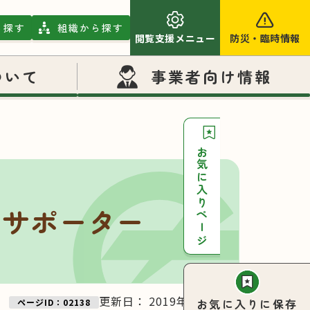
ら探す
組織から探す
閲覧支援メニュー
防災
・
臨時情報
ついて
事業者向け情報
お気に入りページ
・サポーター
更新日：
2019年05月14日
お気に入りに保存
ページID：02138