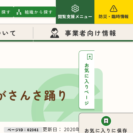
ら探す
組織から探す
閲覧支援メニュー
防災
・
臨時情報
ついて
事業者向け情報
お気に入りページ
がさんさ踊り
更新日：
2020年11月10日
お気に入りに保存
ページID：02361