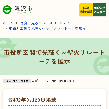
本文へスキップ
防災
閲覧支援
臨時情報
メニュー
ホーム
写真で見るニュース
2020年
市役所玄関で光輝く～聖火リレートーチを展示
市役所玄関で光輝く～聖火リレート
ーチを展示
更新日：
2020年09月28日
ページID：01965
令和2年9月28日掲載