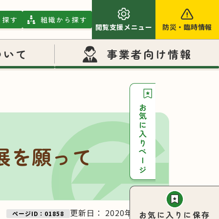
ら探す
組織から探す
閲覧支援メニュー
防災
・
臨時情報
ついて
事業者向け情報
お気に入りページ
展を願って
更新日：
2020年05月18日
お気に入りに保存
ページID：01858