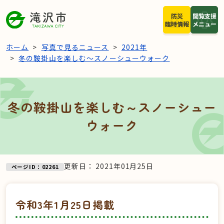
本文へスキップ
防災
閲覧支援
臨時情報
メニュー
ホーム
写真で見るニュース
2021年
冬の鞍掛山を楽しむ～スノーシューウォーク
冬の鞍掛山を楽しむ～スノーシュー
ウォーク
更新日：
2021年01月25日
ページID：02261
令和3年1月25日掲載