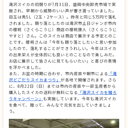
滝沢スイカの初競りが7月31日、盛岡中央卸売市場で実
施され、早朝から威勢のいい声が響き渡っていました。
目玉は秀5L（2玉・2ケース）。昨年と同じ5万円で落札
されました。競り落としたのは滝沢市土日ジャンボ市内
の櫻糀（さくらこうじ）商店の櫻糀康人（さくらこうじ
やすと）さん。このスイカは商店で展示する予定とのこ
とです。櫻糀さんは「今年も競り落としたいと思い参加
したので、落札することができうれしい。今年はスイカ
の出来栄えが全体的にも良いとのことなので楽しみだ。
お店に展示して皆さんに見てもらいたい」と喜びの表情
を浮かべました。
また、お盆の時期に合わせ、市内産直や朝市による
「滝
沢どごだりスイカまつり」
が各地で開催されます。さら
に、8月22日（日）までは市内の産直や一部生産者から
購入したスイカの送料が無料になる
「滝沢スイカを贈ろ
うキャンペーン」
も実施しています。今年も滝沢スイカ
を食べて、贈って、みんなで元気を出していきましょ
う。