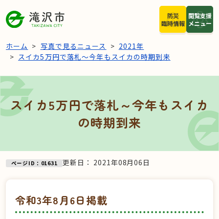
本文へスキップ
防災
閲覧支援
臨時情報
メニュー
ホーム
写真で見るニュース
2021年
スイカ5万円で落札～今年もスイカの時期到来
スイカ5万円で落札～今年もスイカ
の時期到来
更新日：
2021年08月06日
ページID：01631
令和3年8月6日掲載