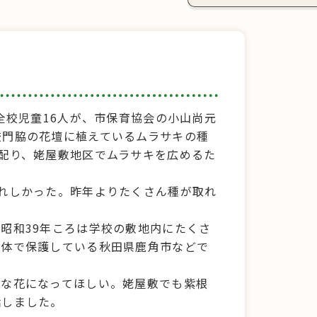
全校児童16人が、市保育協会の小山尚元
校門脇の花壇に植えているムラサキの種
配り、姥屋敷地区でムラサキを広めるた
れしかった。昨年よりたくさん種が取れ
昭和39年ころは学校の敷地内にたくさ
全体で保護している秋田県鹿角市などで
切な花になってほしい。姥屋敷でも紫根
話しました。