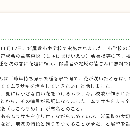
11月12日、姥屋敷小中学校で実施されました。小学校の
会育成会の主濱惠悦（しゅはまけいえつ）会長指導の下、
種を次の春に花壇に植え、保護者や地域の皆さんに無料で
んは「昨年持ち帰った種を家で育て、花が咲いたときはう
育ててムラサキを増やしていきたい」と話しました。
、夏には小さな白い花をつけるムラサキ。校歌が作られた
ことから、その情景が歌詞になりました。ムラサキをまち
根染（しこんぞめ）」が有名とのこと。
であるムラサキを守り育てながら広めていき、姥屋敷の大
るなど、地域の特色と誇りをつくることが夢だ」と展望を