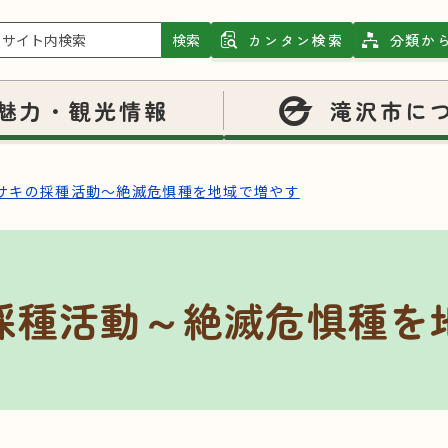
検索
カンタン検索
分類か
魅力・観光情報
滝沢市に
サキの採種活動～絶滅危惧種を地域で増やす
採種活動～絶滅危惧種を