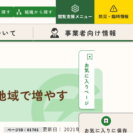
ら探す
組織から探す
閲覧支援メニュー
防災
・
臨時情報
ついて
事業者向け情報
お気に入りページ
地域で増やす
更新日：
2021年11月16日
お気に入りに保存
ページID：01701