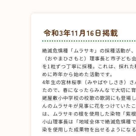
令和3年11月16日掲載
絶滅危惧種「ムラサキ」の採種活動が、
（おやまひさもと）理事長と市子ども
を1粒ずつ丁寧に採種。これは、採れた
めに昨年から始めた活動です。
4年生の宮林桜季（みやばやしさき）さ
たので、春になったらみんなで大切に
姥屋敷小中学校の校歌の歌詞にも登場し
んのムラサキが見事に花をつけていた
は、ムラサキの根を使用した染物「紫
小山理事長は「地域全体で絶滅危惧種
染を使用した成果物を出せるようにな