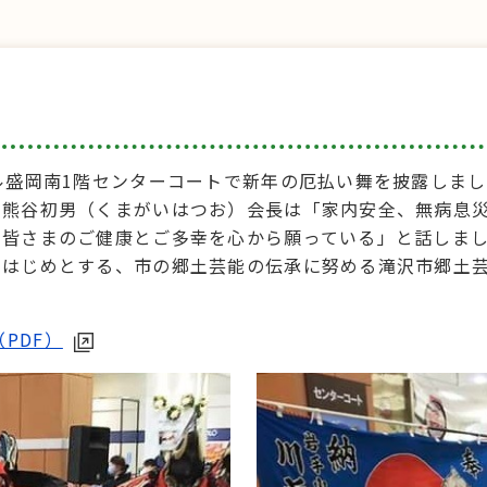
ル盛岡南1階センターコートで新年の厄払い舞を披露しま
の熊谷初男（くまがいはつお）会長は「家内安全、無病息
。皆さまのご健康とご多幸を心から願っている」と話しま
をはじめとする、市の郷土芸能の伝承に努める滝沢市郷土
PDF）