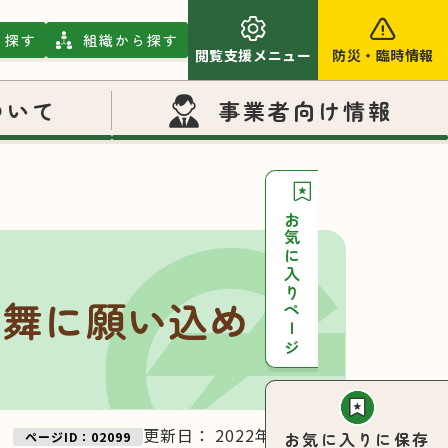
ら探す
組織から探す
閲覧支援メニュー
防災
・
臨時情報
ついて
事業者向け情報
お気に入りページ
い舞に願い込め
更新日：
2022年01月06日
お気に入りに保存
ページID：02099