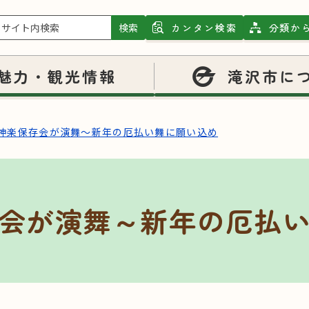
検索
カンタン検索
分類か
魅力・観光情報
滝沢市に
神楽保存会が演舞～新年の厄払い舞に願い込め
会が演舞～新年の厄払