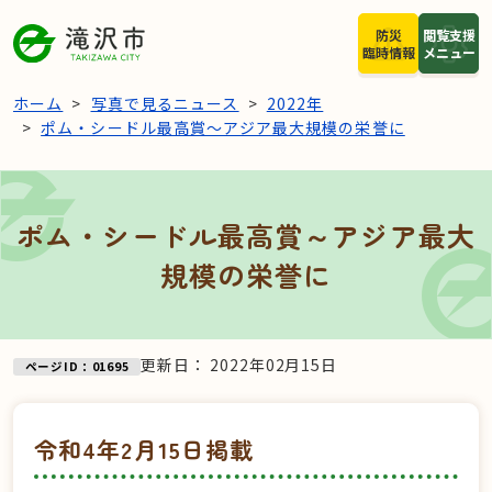
本文へスキップ
防災
閲覧支援
臨時情報
メニュー
ホーム
写真で見るニュース
2022年
ポム・シードル最高賞～アジア最大規模の栄誉に
ポム・シードル最高賞～アジア最大
規模の栄誉に
更新日：
2022年02月15日
ページID：01695
令和4年2月15日掲載