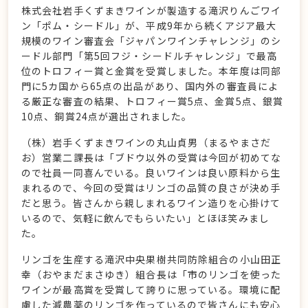
株式会社岩手くずまきワインが製造する滝沢りんごワイ
ン「ポム・シードル」が、平成9年から続くアジア最大
規模のワイン審査会「ジャパンワインチャレンジ」のシ
ードル部門「第5回フジ・シードルチャレンジ」で最高
位のトロフィー賞と金賞を受賞しました。本年度は同部
門に5カ国から65点の出品があり、国内外の審査員によ
る厳正な審査の結果、トロフィー賞5点、金賞5点、銀賞
10点、銅賞24点が選出されました。
（株）岩手くずまきワインの丸山貞男（まるやまさだ
お）営業二課長は「ブドウ以外の受賞は今回が初めてな
ので社員一同喜んでいる。良いワインは良い原料から生
まれるので、今回の受賞はリンゴの品質の良さが決め手
だと思う。皆さんから親しまれるワイン造りを心掛けて
いるので、気軽に飲んでもらいたい」とほほ笑みまし
た。
リンゴを生産する滝沢中央果樹共同防除組合の小山田正
幸（おやまだまさゆき）組合長は「市のリンゴを使った
ワインが最高賞を受賞して誇りに思っている。環境に配
慮した減農薬のリンゴを作っているので皆さんにも安心