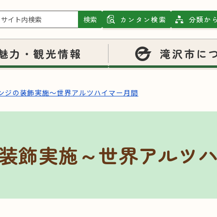
検索
カンタン検索
分類か
魅力・観光情報
滝沢市に
ンジの装飾実施～世界アルツハイマー月間
装飾実施～世界アルツ