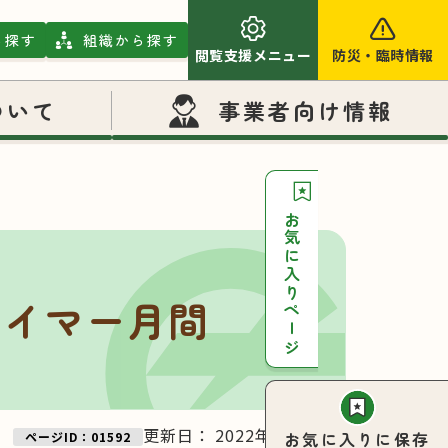
ら探す
組織から探す
閲覧支援メニュー
防災
・
臨時情報
ついて
事業者向け情報
お気に入りページ
ハイマー月間
更新日：
2022年09月26日
お気に入りに保存
ページID：01592