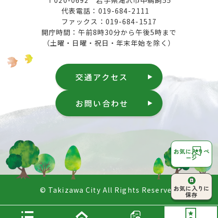
〒020-0692 岩手県滝沢市中鵜飼55
代表電話：019-684-2111
ファックス：019-684-1517
開庁時間：午前8時30分から午後5時まで
（土曜・日曜・祝日・年末年始を除く）
交通アクセス
お問い合わせ
お気に入りペ
ージ
ページ上部へ
お気に入りに
© Takizawa City All Rights Reserved.
戻る
保存