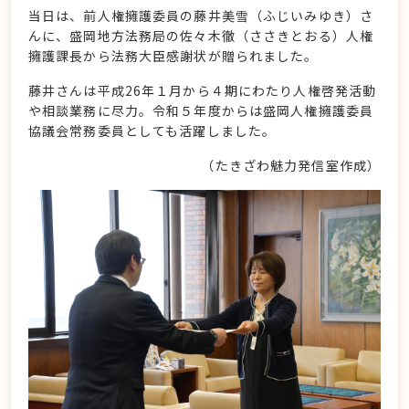
当日は、前人権擁護委員の藤井美雪（ふじいみゆき）さ
んに、盛岡地方法務局の佐々木徹（ささきとおる）人権
擁護課長から法務大臣感謝状が贈られました。
藤井さんは平成26年１月から４期にわたり人権啓発活動
や相談業務に尽力。令和５年度からは盛岡人権擁護委員
協議会常務委員としても活躍しました。
（たきざわ魅力発信室作成）