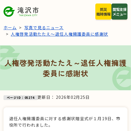
本文へスキップ
防災
閲覧支援
臨時情報
メニュー
ホーム
写真で見るニュース
人権啓発活動たたえ～退任人権擁護委員に感謝状
人権啓発活動たたえ～退任人権擁護
委員に感謝状
更新日：
2026年02月25日
ページID：05274
退任人権擁護委員に対する感謝状贈呈式が１月19日、市
役所で行われました。