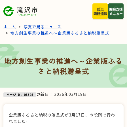
本文へスキップ
防災
閲覧支援
臨時情報
メニュー
ホーム
写真で見るニュース
地方創生事業の推進へ～企業版ふるさと納税贈呈式
地方創生事業の推進へ～企業版ふる
さと納税贈呈式
更新日：
2026年03月19日
ページID：05395
企業版ふるさと納税の贈呈式が3月17日、市役所で行わ
れました。