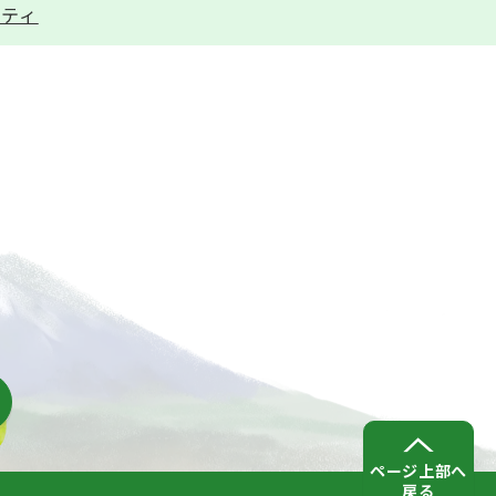
リティ
ページ上部へ
戻る