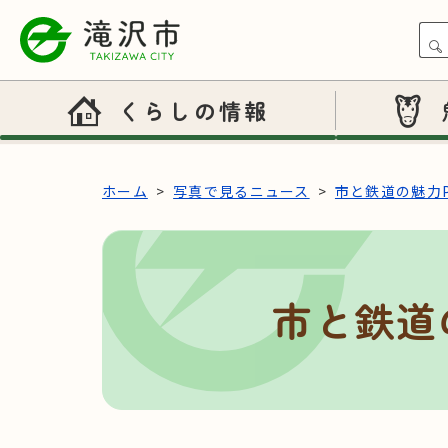
本文へスキップ
くらしの情報
ホーム
写真で見るニュース
市と鉄道の魅力P
市と鉄道