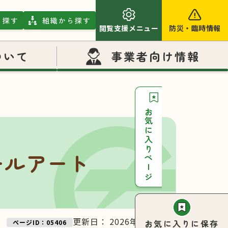
ら探す
組織から探す
閲覧支援メニュー
防災
・
臨時情報
ついて
事業者向け情報
お気に入りページ
ールアート
更新日：
2026年03月26日
お気に入りに保存
ページID：05406