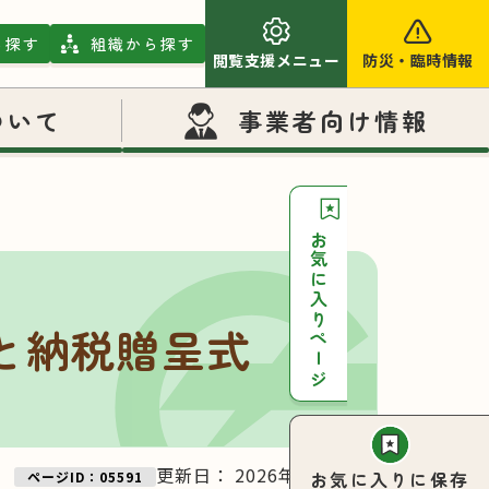
ら探す
組織から探す
閲覧支援メニュー
防災
・
臨時情報
ついて
事業者向け情報
お気に入りページ
と納税贈呈式
更新日：
2026年05月29日
お気に入りに保存
ページID：05591