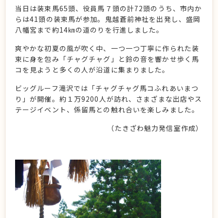
当日は装束馬65頭、役員馬７頭の計72頭のうち、市内か
らは41頭の装束馬が参加。鬼越蒼前神社を出発し、盛岡
八幡宮まで約14㎞の道のりを行進しました。
爽やかな初夏の風が吹く中、一つ一つ丁寧に作られた装
束に身を包み「チャグチャグ」と鈴の音を響かせ歩く馬
コを見ようと多くの人が沿道に集まりました。
ビッグルーフ滝沢では「チャグチャグ馬コふれあいまつ
り」が開催。約１万9200人が訪れ、さまざまな出店やス
テージイベント、係留馬との触れ合いを楽しみました。
（たきざわ魅力発信室作成）