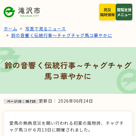
本文へスキップ
防災
閲覧支援
臨時情報
メニュー
ホーム
写真で見るニュース
鈴の音響く伝統行事～チャグチャグ馬コ華やかに
鈴の音響く伝統行事～チャグチャグ
馬コ華やかに
更新日：
2026年06月24日
ページID：05725
愛馬の無病息災を願い行われる初夏の風物詩、チャグチ
ャグ馬コが６月13日に開催されました。