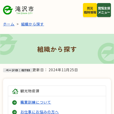
本文へスキップ
防災
閲覧支援
臨時情報
メニュー
ホーム
組織から探す
組織から探す
更新日：
2024年11月25日
ページID：02703
観光物産課
職業訓練について
お仕事にお悩みの方へ