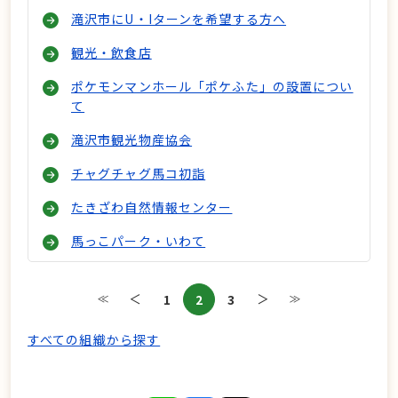
滝沢市にU・Iターンを希望する方へ
観光・飲食店
ポケモンマンホール「ポケふた」の設置につい
て
滝沢市観光物産協会
チャグチャグ馬コ初詣
たきざわ自然情報センター
馬っこパーク・いわて
1
2
3
最初のページ
前のページ
次のページ
最後のページ
すべての組織から探す