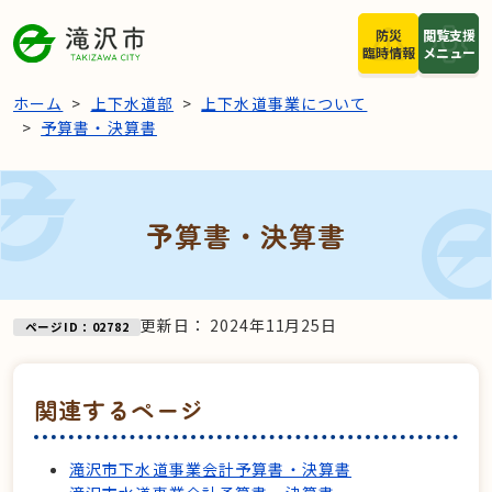
本文へスキップ
防災
閲覧支援
臨時情報
メニュー
ホーム
上下水道部
上下水道事業について
予算書・決算書
予算書・決算書
更新日：
2024年11月25日
ページID：02782
関連するページ
滝沢市下水道事業会計予算書・決算書