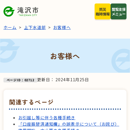
本文へスキップ
防災
閲覧支援
臨時情報
メニュー
ホーム
上下水道部
お客様へ
お客様へ
更新日：
2024年11月25日
ページID：02712
関連するページ
お引越し等に伴う各種手続き
「口座振替済通知欄」の誤表示について（お詫び）