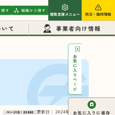
ら探す
組織から探す
閲覧支援メニュー
防災
・
臨時情報
ついて
事業者向け情報
お気に入りページ
更新日：
2024年08月06日
お気に入りに保存
ページID：01065